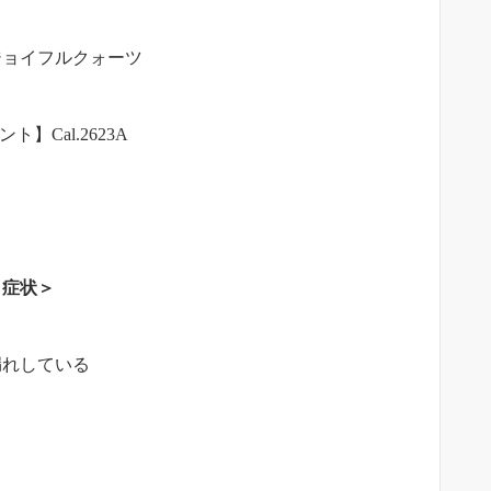
ジョイフルクォーツ
ト】Cal.2623A
＜症状＞
漏れしている