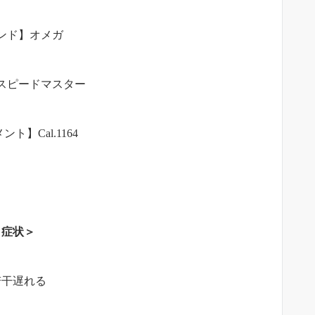
ンド】オメガ
スピードマスター
ト】Cal.1164
＜症状＞
若干遅れる