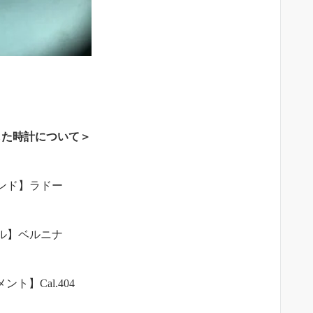
した時計について＞
ンド】ラドー
ル】ベルニナ
ント】Cal.404