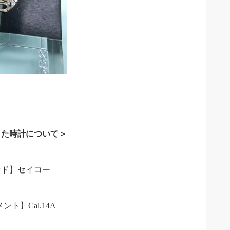
した時計について＞
ンド】セイコー
ト】Cal.14A