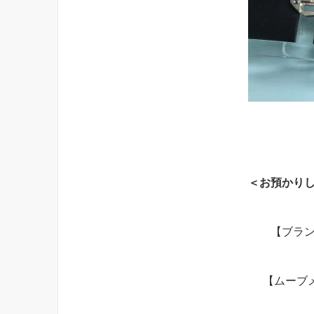
＜お預かり
【ブラ
【ムーブメン