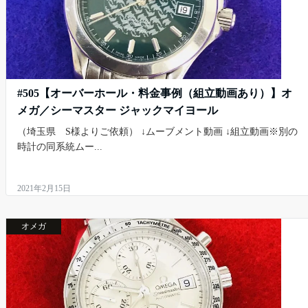
#505【オーバーホール・料金事例（組立動画あり）】オ
メガ／シーマスター ジャックマイヨール
（埼玉県 S様よりご依頼） ↓ムーブメント動画 ↓組立動画※別の
時計の同系統ムー...
2021年2月15日
オメガ